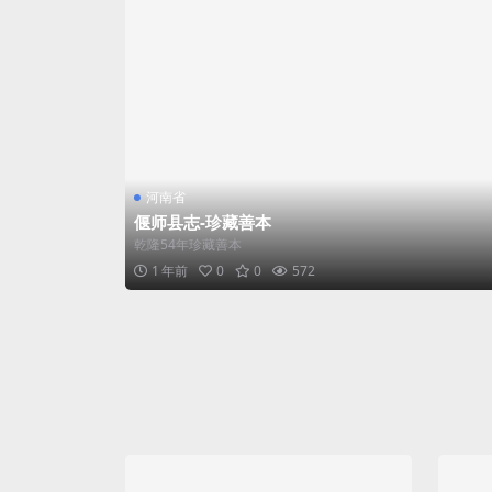
河南省
偃师县志-珍藏善本
乾隆54年珍藏善本
1 年前
0
0
572