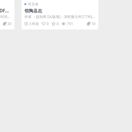
河北省
DF下
馆陶县志
李时珍所
作者 ：赵知希 [出版项]：清乾隆元年[1736]
十一年
[版本]：刻本 [总册数]：...
20
3 年前
0
0
751
10