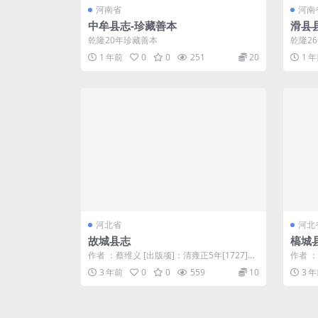
河南省
河南
中牟县志-珍藏善本
滑县
乾隆20年珍藏善本
乾隆2
1 年前
0
0
251
20
1 
河北省
河北
故城县志
槁城
作者 ：蔡维义 [出版项]：清雍正5年[1727]
作者 
[版本]：刻本 [总册数]：...
项]：清康
3 年前
0
0
559
10
3 