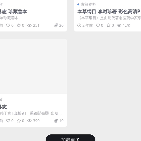
省
古籍资料
县志-珍藏善本
本草纲目-李时珍著-彩色高清P
载
6年珍藏善本
《本草纲目》是由明代著名医药学家
撰的一部药学巨著。李时珍在嘉靖三
年前
0
0
251
20
2 年前
0
0
1.7K
（...
省
县志
：赖于宣 [出版者]：禹都閻堯熙 [出版
熙59年[1720] [...
年前
0
0
390
10
加载更多