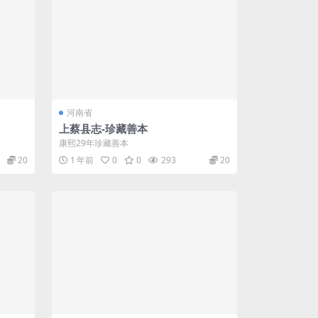
河南省
上蔡县志-珍藏善本
康熙29年珍藏善本
20
1 年前
0
0
293
20