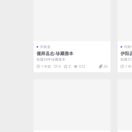
河南省
河南
偃师县志-珍藏善本
伊阳
乾隆54年珍藏善本
乾隆3
1 年前
0
0
572
20
1 